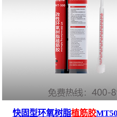
快固型环氧树脂
植筋胶
MT50