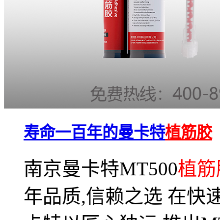
寿命一百年的曼卡特
植筋胶
南京曼卡特MT500
植筋
年品质,信赖之选 在快