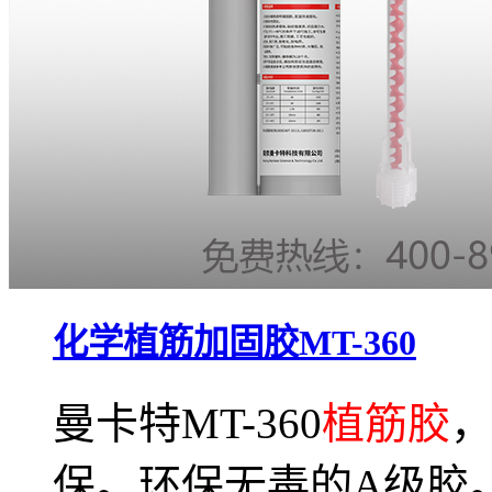
化学植筋加固胶MT-360
曼卡特MT-360
植筋胶
保。环保无毒的A级胶