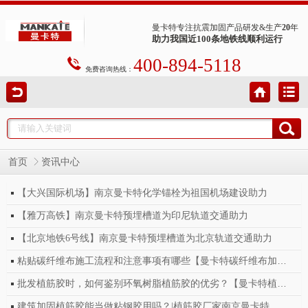
曼卡特专注抗震加固产品研发&生产
20
年
助力我国近100条地铁线顺利运行
400-894-5118
免费咨询热线：
首页
资讯中心
【大兴国际机场】南京曼卡特化学锚栓为祖国机场建设助力
【雅万高铁】南京曼卡特预埋槽道为印尼轨道交通助力
【北京地铁6号线】南京曼卡特预埋槽道为北京轨道交通助力
粘贴碳纤维布施工流程和注意事项有哪些【曼卡特碳纤维布加固】
批发植筋胶时，如何鉴别环氧树脂植筋胶的优劣？【曼卡特植筋胶】
建筑加固植筋胶能当做粘钢胶用吗？|植筋胶厂家南京曼卡特