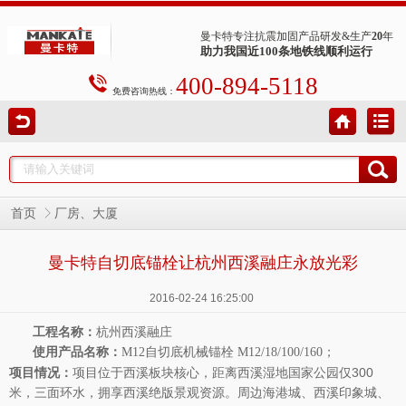
曼卡特专注抗震加固产品研发&生产
20
年
助力我国近100条地铁线顺利运行
400-894-5118
免费咨询热线：
首页
厂房、大厦
曼卡特自切底锚栓让杭州西溪融庄永放光彩
2016-02-24 16:25:00
工程名称：
杭州西溪融庄
使用产品名称：
；
M12自切底机械锚栓 M12/18/100/160
项目情况：
项目位于西溪板块核心，距离西溪湿地国家公园仅300
米，三面环水，拥享西溪绝版景观资源。周边海港城、西溪印象城、