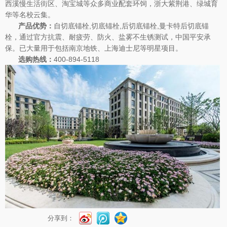
西溪慢生活街区、淘宝城等众多商业配套环饲，浙大紫荆港、绿城育
华等名校云集。
产品优势：
自切底锚栓,切底锚栓,后切底锚栓,曼卡特后切底锚
栓，通过官方抗震、耐疲劳、防火、盐雾不生锈测试，中国平安承
保。已大量用于包括南京地铁、上海迪士尼等明星项目。
选购热线：
400-894-5118
分享到：