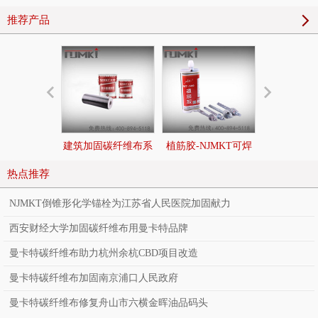
推荐产品
建筑加固碳纤维布系
植筋胶-NJMKT可焊
后扩底锚栓|
统
接环氧树脂植筋胶
切底机械
热点推荐
NJMKT倒锥形化学锚栓为江苏省人民医院加固献力
西安财经大学加固碳纤维布用曼卡特品牌
曼卡特碳纤维布助力杭州余杭CBD项目改造
曼卡特碳纤维布加固南京浦口人民政府
曼卡特碳纤维布修复舟山市六横金晖油品码头