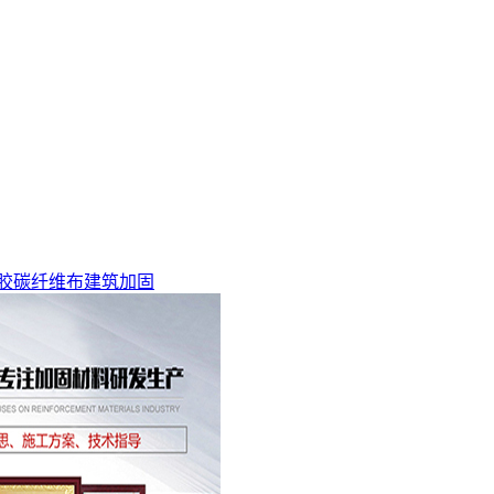
胶
碳纤维布
建筑加固