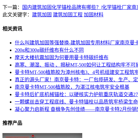
下一篇：
国内建筑加固化学锚栓品牌有哪些？|化学锚栓厂家南
此文关键字：
建筑加固
建筑加固工程
加固材料
相关资讯
什么叫建筑加固等强替换-建筑加固专用材料厂家南京曼
200g和300g碳纤维布有什么不同
摩天大楼抗震加固为何要用曼卡特碳纤维布
高寒、潮湿、振动 、揭秘MT-500如何让工程结构牢不可
曼卡特MT-500植筋胶为漳州核电3、4号机组建安工程筑
真正的源头厂家！南京曼卡特：一厂包揽研发、生产、定
南京曼卡特MT-500植筋胶，为湛江核电筑牢安全根基
曼卡特后扩底机械锚栓：以硬核实力护航重庆轨道交通2
一颗螺丝击穿工程底线、曼卡特锚栓以品质筑牢桥梁生命
凝心聚力启新程 奋楫争先创佳绩——南京曼卡特2月份
推荐产品