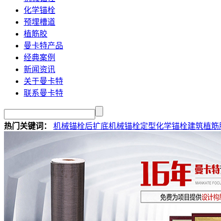
化学锚栓
预埋槽道
植筋胶
曼卡特产品
经典案例
新闻资讯
关于曼卡特
联系曼卡特
热门关键词：
机械锚栓
后扩底机械锚栓
定型化学锚栓
建筑植筋