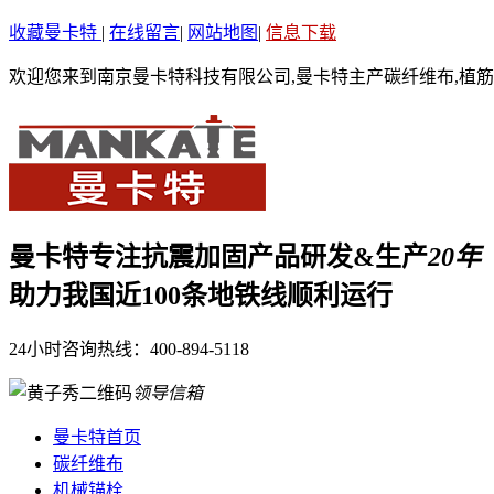
收藏曼卡特
|
在线留言
|
网站地图
|
信息下载
欢迎您来到南京曼卡特科技有限公司,曼卡特主产碳纤维布,植筋
曼卡特专注抗震加固产品研发&生产
20年
助力我国近100条地铁线顺利运行
24小时咨询热线：
400-894-5118
领导信箱
曼卡特首页
碳纤维布
机械锚栓