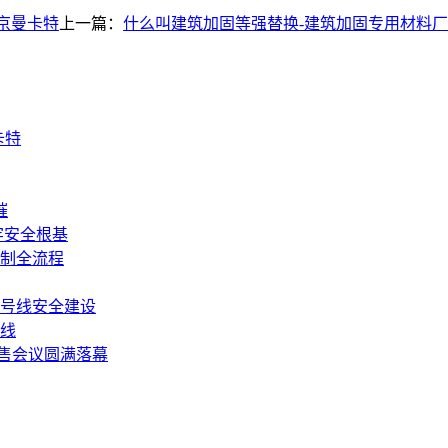
京曼卡特
上一篇：
什么叫建筑加固等强替换-建筑加固专用材料
卡特
摧
牢安全根基
制全流程
7号线安全建设
线
销售会议圆满落幕