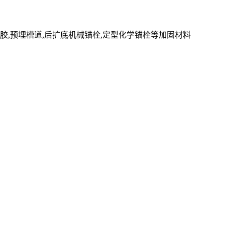
胶,预埋槽道,后扩底机械锚栓,定型化学锚栓等加固材料