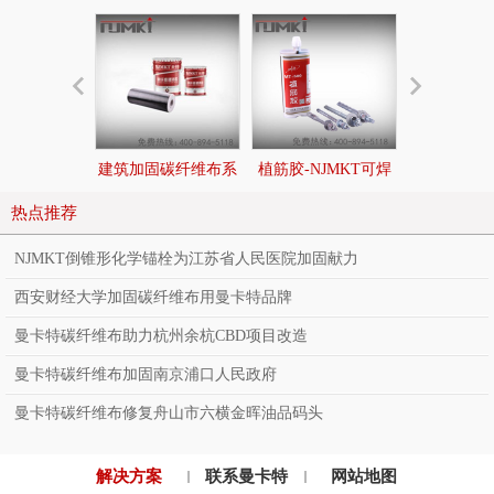
建筑加固碳纤维布系
植筋胶-NJMKT可焊
后扩底锚栓|
统
接环氧树脂植筋胶
切底机械
热点推荐
NJMKT倒锥形化学锚栓为江苏省人民医院加固献力
西安财经大学加固碳纤维布用曼卡特品牌
曼卡特碳纤维布助力杭州余杭CBD项目改造
曼卡特碳纤维布加固南京浦口人民政府
曼卡特碳纤维布修复舟山市六横金晖油品码头
解决方案
联系曼卡特
网站地图