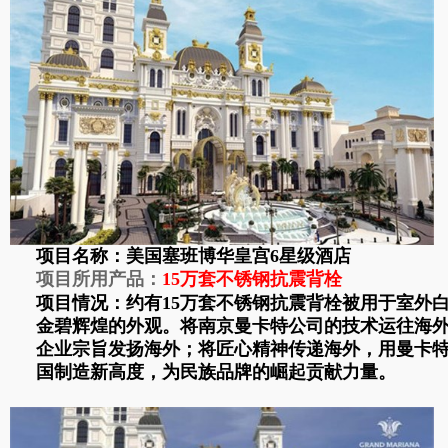
项目名称：美国塞班博华皇宫6星级酒店
项目所用产品：
15万套不锈钢抗震背栓
项目情况：
约有
15万套不锈钢抗震背栓
被用于室外
金碧辉煌的外观。
将南京曼卡特公司的技术运往海外
企业宗旨发扬海外；将匠心精神传递海外，用曼卡
国制造新高度，为民族品牌的崛起贡献力量。