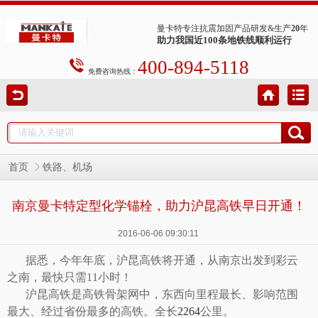
曼卡特专注抗震加固产品研发&生产
20
年
助力我国近100条地铁线顺利运行
400-894-5118
免费咨询热线：
首页
铁路、机场
南京曼卡特定型化学锚栓，助力沪昆高铁早日开通！
2016-06-06 09:30:11
据悉，今年年底，沪昆高铁将开通，从南京出发到彩云
之南，最快只需
11小时！
沪昆高铁
是高铁骨架网中
，
东西向里程最长、影响范围
最大、经过省份最多的高铁。
全长
2264
公里
。