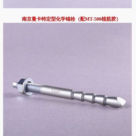
南京曼卡特定型化学锚栓
（配MT-500植筋胶）