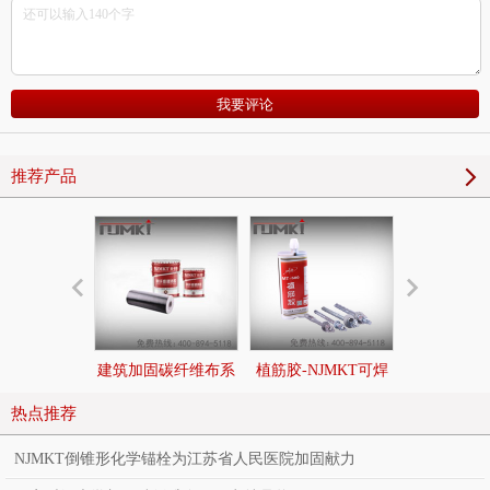
推荐产品
建筑加固碳纤维布系
植筋胶-NJMKT可焊
后扩底锚栓|
统
接环氧树脂植筋胶
切底机械
热点推荐
NJMKT倒锥形化学锚栓为江苏省人民医院加固献力