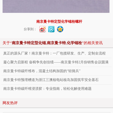
南京曼卡特定型化学锚栓螺杆
分享到：
关于“
南京曼卡特定型化锚,南京曼卡特,化学锚栓
”的相关资讯
真正的源头厂家！南京曼卡特：一厂包揽研发、生产、定制全流程
凝心聚力启新程 奋楫争先创佳绩——南京曼卡特2月份销售会议圆满
落幕
南京曼卡特碳纤维布，混凝土结构加固的“轻骑兵”
南京曼卡特预埋槽道为浙江三澳核电站核岛加固筑牢安全基石
南京曼卡特碳纤维浸渍胶：专业指南，轻松化解使用难题
网友热评