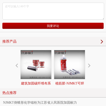
推荐产品
建筑加固碳纤维布系
植筋胶-NJMKT可焊
后扩底锚栓|
统
接环氧树脂植筋胶
切底机械
热点推荐
NJMKT倒锥形化学锚栓为江苏省人民医院加固献力