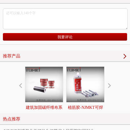
推荐产品
建筑加固碳纤维布系
植筋胶-NJMKT可焊
后扩底锚栓|
统
接环氧树脂植筋胶
切底机械
热点推荐