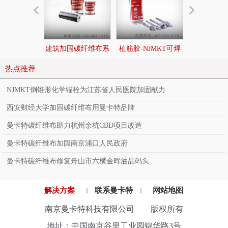
建筑加固碳纤维布系
植筋胶-NJMKT可焊
后扩底锚栓|
统
接环氧树脂植筋胶
切底机械
热点推荐
NJMKT倒锥形化学锚栓为江苏省人民医院加固献力
西安财经大学加固碳纤维布用曼卡特品牌
曼卡特碳纤维布助力杭州余杭CBD项目改造
曼卡特碳纤维布加固南京浦口人民政府
曼卡特碳纤维布修复舟山市六横金晖油品码头
解决方案
联系曼卡特
网站地图
南京曼卡特科技有限公司 版权所有
地址：中国南京谷里工业园锦华路3号