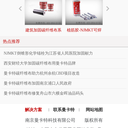
建筑加固碳纤维布系
植筋胶-NJMKT可焊
后扩底锚栓|
统
接环氧树脂植筋胶
切底机械
热点推荐
NJMKT倒锥形化学锚栓为江苏省人民医院加固献力
西安财经大学加固碳纤维布用曼卡特品牌
曼卡特碳纤维布助力杭州余杭CBD项目改造
曼卡特碳纤维布加固南京浦口人民政府
曼卡特碳纤维布修复舟山市六横金晖油品码头
解决方案
联系曼卡特
网站地图
南京曼卡特科技有限公司 版权所有