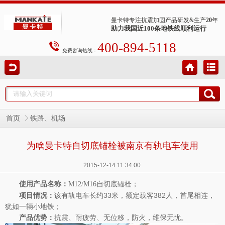
曼卡特专注抗震加固产品研发&生产
20
年
助力我国近100条地铁线顺利运行
400-894-5118
免费咨询热线：
首页
铁路、机场
为啥曼卡特自切底锚栓被南京有轨电车使用
2015-12-14 11:34:00
使用产品名称：
；
M12/M16自切底锚栓
项目情况：
该有轨电车长约33米，额定载客382人，首尾相连，
犹如一辆小地铁；
产品优势：
抗震、耐疲劳、无位移，防火，维保无忧。