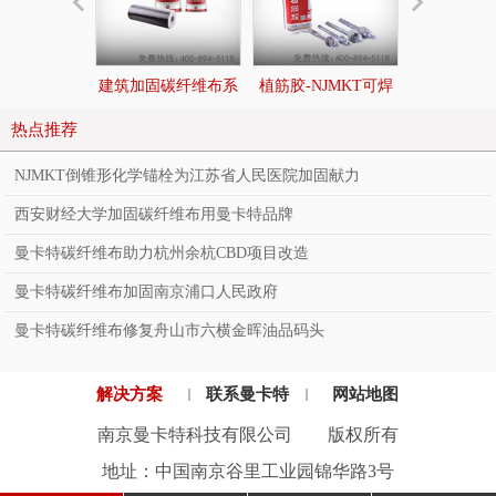
建筑加固碳纤维布系
植筋胶-NJMKT可焊
后扩底锚栓|
统
接环氧树脂植筋胶
切底机械
热点推荐
NJMKT倒锥形化学锚栓为江苏省人民医院加固献力
西安财经大学加固碳纤维布用曼卡特品牌
曼卡特碳纤维布助力杭州余杭CBD项目改造
曼卡特碳纤维布加固南京浦口人民政府
曼卡特碳纤维布修复舟山市六横金晖油品码头
解决方案
联系曼卡特
网站地图
南京曼卡特科技有限公司 版权所有
地址：中国南京谷里工业园锦华路3号