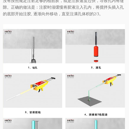
没有按照规定注射足够的植筋胶，或是注胶速度过快，导致孔内有缝
隙。正确的做法是：注胶时须缓慢将胶液注入孔内，将搅拌头插入孔
的底部开始注胶, 逐渐向外移动，直至注满孔体积的2/3。