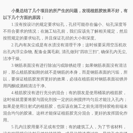
小曼总结了几个项目的所产生的问题，发现植筋胶效果不好，有
以下几个方面的原因：
1.没有按设计的规定要求钻孔，孔径可能存在偏小、钻孔深度等
不符合要求的情况；在施工钻孔前，我们应该先了解相关规定，然后
按照规定的要求钻孔，并且保证孔径的大小和深度。
2.孔内有灰尘或是有水渍没有清理干净；这时候要采用空压机吹
出孔内浮尘杂物, 配备金属毛刷, 清孔做到“四吹三扫”, 确保孔内无尘,
洁净干燥。
3.钢筋表面没有进行除油污或除锈处理；如果钢筋表面没有清洁
好，那么植筋胶贴附的就不是钢筋的本身，而是钢筋表面的污垢，所
以，要保证植筋胶发挥更好的效果，必须在植筋前对钢筋表面祛锈并
用丙酮或酒精清洁干净。
4.植筋胶没有进行充分的混合；有的朋友是使用桶装的植筋胶，
这时候就需要将胶与固化剂按一定的比例搅拌均匀后才能注入孔内；
如果是使用注射式的植筋胶，也应该在施工之前先清理掉胶枪前端未
混合均匀的胶液。这样才能保证植筋胶充分混合，更好的发挥固化作
用。
5.孔内注胶用量不足或有空隙；有的建筑工人，为了节省材料，