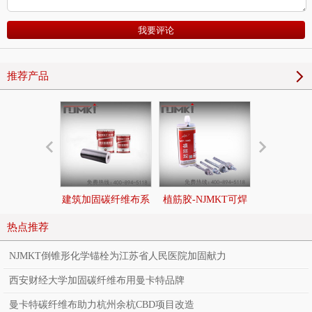
推荐产品
建筑加固碳纤维布系
植筋胶-NJMKT可焊
后扩底锚栓|
统
接环氧树脂植筋胶
切底机械
热点推荐
NJMKT倒锥形化学锚栓为江苏省人民医院加固献力
西安财经大学加固碳纤维布用曼卡特品牌
曼卡特碳纤维布助力杭州余杭CBD项目改造