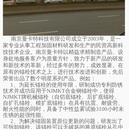
南京曼卡特科技有限公司成立于
2003年，是一
家专业从事工程加固材料研发和生产的民营高新科
技技术企业。南京曼卡特以精益求精制造产品、设
身处地服务客户为质量方针，
致力于新产品的研发
和新技术的革新，经过多年的努力，成效显著。在
原有的锚栓技术之上，进行技术改
进
和创新，先后
荣誉
出品了数个
明星系列
产品。例如：
1、为延长锚栓的使用年限，研制成功专利防锈
技术并成功应用于NJMKT合金钢锚栓中，使得
NJMKT牌机械锚栓（自切底锚栓、后扩底锚栓、
自扩孔锚栓、模扩底锚栓）在具有抗震、耐疲劳、
耐火性能的同时，具备了中性盐雾试验3100小时未
生锈的超强性能。
2、为解决锚固装置原位更新的问题，研发出了
可拆卸锚栓。该锚栓可以无破坏的将原锚栓从孔中