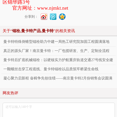
区锦华路
3
号
官方网址：
www.njmkt.net
分享到：
关于“
锚栓,曼卡特产品,曼卡特
”的相关资讯
曼卡特特殊倒锥型锚栓助力中建一局热工研究院加固工程圆满落地
真正的源头厂家！南京曼卡特：一厂包揽研发、生产、定制全流程
曼卡特后扩底机械锚栓：以硬核实力护航重庆轨道交通27号线安全建
设
一颗螺丝击穿工程底线、曼卡特锚栓以品质筑牢桥梁生命线
凝心聚力启新程 奋楫争先创佳绩——南京曼卡特2月份销售会议圆满
落幕
网友热评