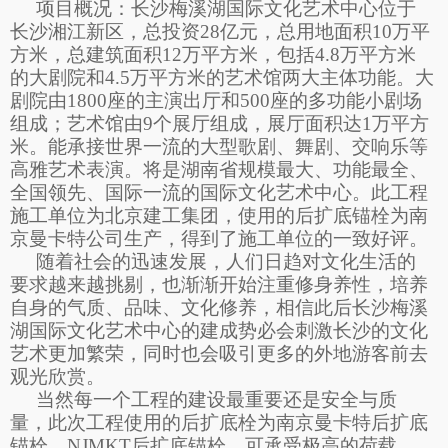
项目概况：长沙梅溪湖国际文化艺术中心位于
长沙湘江新区，总投资
28亿元，总用地面积10万平
方米，总建筑面积12万平方米，包括4.8万平方米
的大剧院和4.5万平方米的艺术馆两大主体功能。大
剧院由1800座的主演出厅和500座的多功能小剧场
组成；艺术馆由9个展厅组成，展厅面积达1万平方
米。能承接世界一流的大型歌剧、舞剧、交响乐等
高雅艺术表演。将是湖南省规模最大、功能最全、
全国领先、国际一流的国际文化艺术中心。此工程
施工单位为北京建工集团，使用的后扩底锚栓为南
京曼卡特公司生产，得到了施工单位的一致好评。
随着社会的迅速发展，人们日趋对文化生活的
要求越来越挑剔，也渐渐开始注重修身养性，培养
自身的气质、品味、文化修养，相信此后长沙梅溪
湖国际文化艺术中心的建成势必会刺激长沙的文化
艺术更加繁荣，同时也会吸引更多的外地游客前去
观光欣赏。
当然每一个工程的建设最重要还是安全与质
量，此次工程使用的后扩底栓为南京曼卡特后扩底
锚栓，
NJMKT后扩底锚栓，可承受极高的荷载，