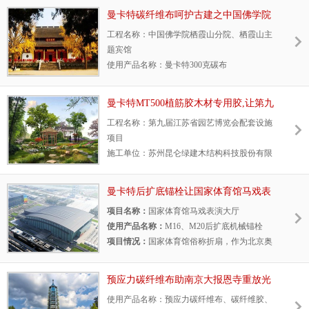
资2.45亿元。内蒙古演艺中心位于呼和浩特新
曼卡特碳纤维布呵护古建之中国佛学院
城区北垣东街，将与已经建成的博物院、乌兰
栖霞山分院、栖霞山主题宾馆
工程名称：中国佛学院栖霞山分院、栖霞山主
恰特和同步建设的科技馆交相辉映，共同形成
题宾馆
一个开放繁荣的文化圈。
使用产品名称：曼卡特300克碳布
项目情况：中国佛学院栖霞山分院前身是栖霞
山僧伽培训班。为了培养和造就大批爱国爱
曼卡特MT500植筋胶木材专用胶,让第九
教、识教义、有文化的年轻僧才，国务院宗教
届江苏省园艺博览会配套设施坚不可摧
工程名称：第九届江苏省园艺博览会配套设施
局、中国佛教协会决定在南京栖霞寺开办僧伽
项目
培训班，赵朴初任主任，向全国招收了185名
施工单位：苏州昆仑绿建木结构科技股份有限
学僧。
公司
使用产品名称：MT-500植筋胶
曼卡特后扩底锚栓让国家体育馆马戏表
项目情况：2016年4月，由江苏省人民政府主
演大厅安全无忧
项目名称：
国家体育馆马戏表演大厅
办，省住建厅、省农委、苏州市人民政府和吴
使用产品名称：
M16、M20后扩底机械锚栓
中区人民政府共同承办的第九届江苏省园艺博
项目情况：
国家体育馆俗称折扇，作为北京奥
览会将于苏州吴中区临湖镇举行。
运会三大主场馆之一。国家体育馆在奥运期间
主要承担竞技体操、蹦床和手球比赛项目。奥
预应力碳纤维布助南京大报恩寺重放光
运会后，国家体育馆作为北京市一流体育设
彩---曼卡特加固材料
使用产品名称：预应力碳纤维布、碳纤维胶、
施，成为集体体育竞赛、文化娱乐于一体，提