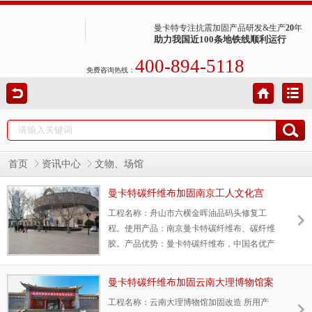
曼卡特专注抗震加固产品研发&生产
20
年
助力我国近100条地铁线顺利运行
400-894-5118
免费咨询热线：
首页
资讯中心
文物、场馆
曼卡特碳纤维布加固南京工人文化宫
工程名称：舟山市六横金晖油品码头修复工
程。使用产品：南京曼卡特碳纤维布、碳纤维
胶。产品优势：曼卡特碳纤维布，中国名优产
品，由平安保险承保。已广泛用于南京地铁3
号线、成雅高速、中国航天大楼、南京鼓楼医
曼卡特碳纤维布加固云南大理博物馆案
院、大报恩寺等项目。
例
工程名称：云南大理博物馆加固改造 所用产