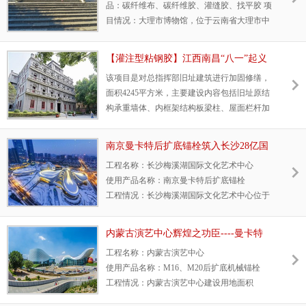
品：碳纤维布、碳纤维胶、灌缝胶、找平胶 项
目情况：大理市博物馆，位于云南省大理市中
和镇南门内正街。博物馆成立于1986年，是大
理市文物收藏、研究与陈列的机构，属地方性
【灌注型粘钢胶】江西南昌“八一”起义
综合博物馆。博物馆建筑面积2650平方米，主
指挥部旧址加固修缮工程
该项目是对总指挥部旧址建筑进行加固修缮，
要陈列有石器、陶器、青铜器、瓷器、玉器、
面积4245平方米，主要建设内容包括旧址原结
石雕、玉雕、木雕、字画等。 产品优势：曼卡
构承重墙体、内框架结构板梁柱、屋面栏杆加
特抗震加固碳纤维布，中国名优产品，由平安
固等，承接该项目的江西某园林仿古建筑工程
保险承保。已广泛用于南京地铁3号线、成雅
公司，采购并使用了3200公斤南京曼卡特的灌
高速、中国航天大楼、南京鼓楼医院、大报恩
南京曼卡特后扩底锚栓筑入长沙28亿国
注型粘钢胶。
寺等项目。对于房屋加固、
际文化艺术中心
工程名称：长沙梅溪湖国际文化艺术中心
使用产品名称：南京曼卡特后扩底锚栓
工程情况：长沙梅溪湖国际文化艺术中心位于
长沙湘江新区，总投资28亿元，总用地面积10
万平方米，总建筑面积12万平方米
内蒙古演艺中心辉煌之功臣----曼卡特
NJMKT后扩底抗震锚栓
工程名称：内蒙古演艺中心
使用产品名称：M16、M20后扩底机械锚栓
工程情况：内蒙古演艺中心建设用地面积
29614平方米，总建筑面积38750平方米，总投